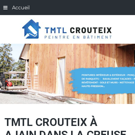
Accueil
TMTL
CROUTEIX
À
AJAIN
DANS
LA
CREUSE