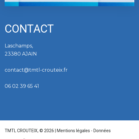
CONTACT
Laschamps,
23380 AJAIN
contact@tmtl-crouteix.fr
06 02 39 65 41
TMTL CROUTEIX,
©
2026
|
Mentions légales
-
Données